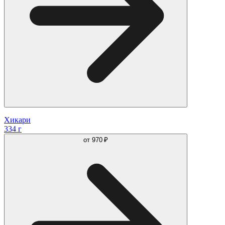
Хикари
334 г
от
970 ₽