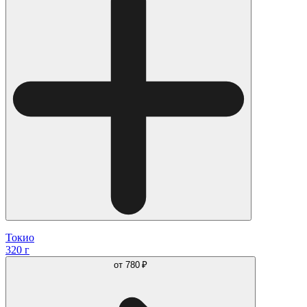
Токио
320 г
от
780 ₽