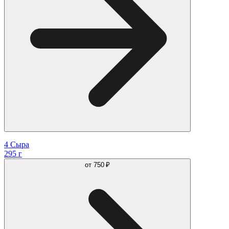
4 Сыра
295 г
от
750 ₽