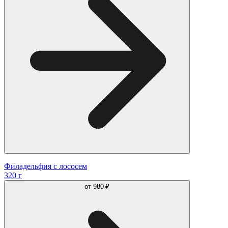
Филадельфия с лососем
320 г
от
980 ₽