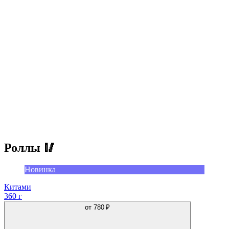
Роллы 🥢
Новинка
Китами
360 г
от
780 ₽