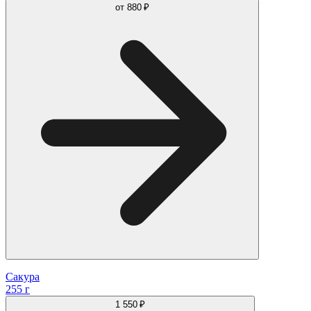
от
880 ₽
Сакура
255 г
1 550 ₽