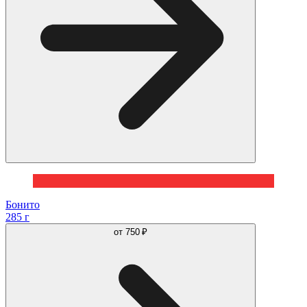
Бонито
285 г
от
750 ₽