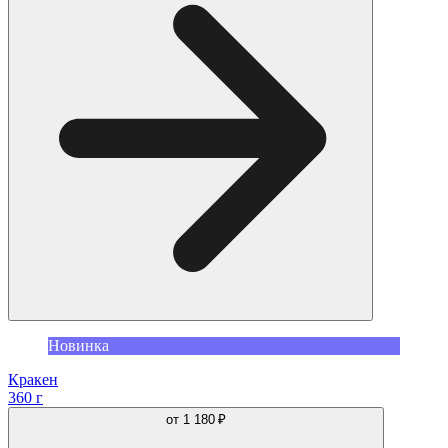
Новинка
Кракен
360 г
от
1 180 ₽