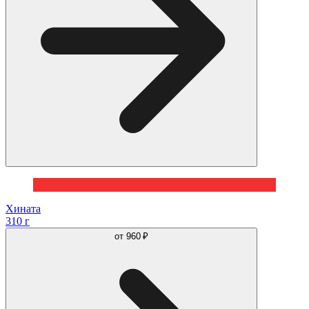
Хината
310 г
от
960 ₽