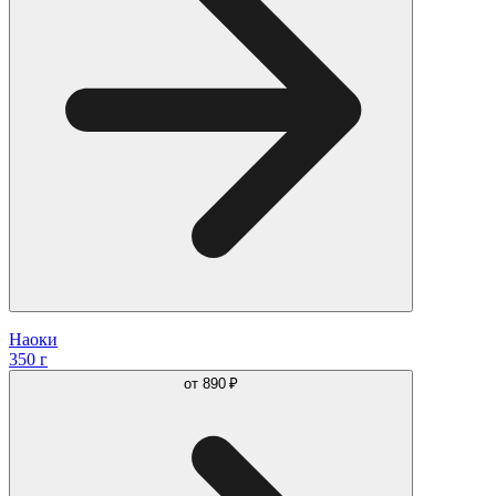
Наоки
350 г
от
890 ₽