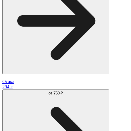
Осака
294 г
от
750 ₽