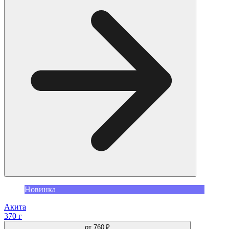
Новинка
Акита
370 г
от
760 ₽