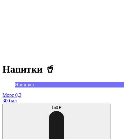
Напитки 🥤
Новинка
Морс 0,3
300 мл
150 ₽