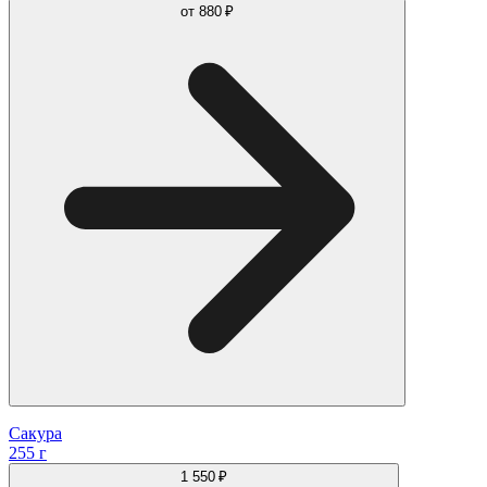
от
880 ₽
Сакура
255 г
1 550 ₽