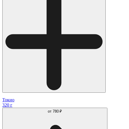
Токио
320 г
от
780 ₽