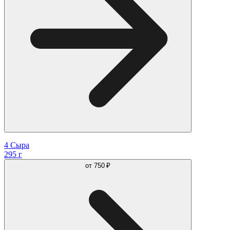
4 Сыра
295 г
от
750 ₽