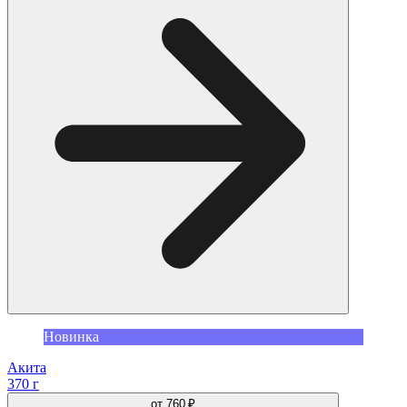
Новинка
Акита
370 г
от
760 ₽