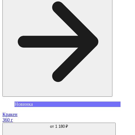
Новинка
Кракен
360 г
от
1 180 ₽