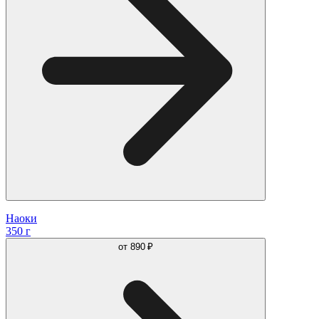
Наоки
350 г
от
890 ₽