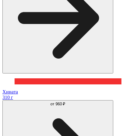
Хината
310 г
от
960 ₽