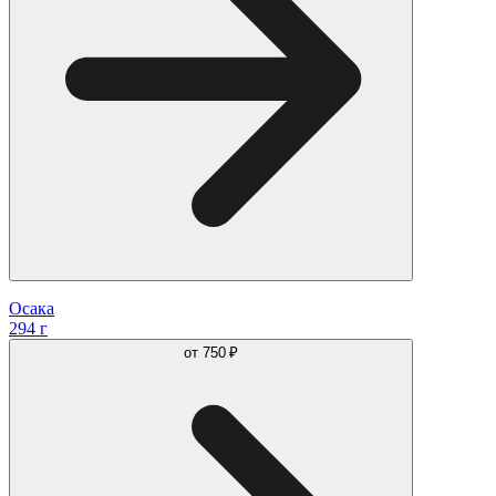
Осака
294 г
от
750 ₽