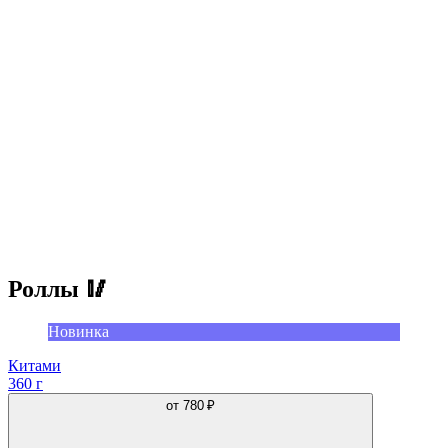
Роллы 🥢
Новинка
Китами
360 г
от
780 ₽