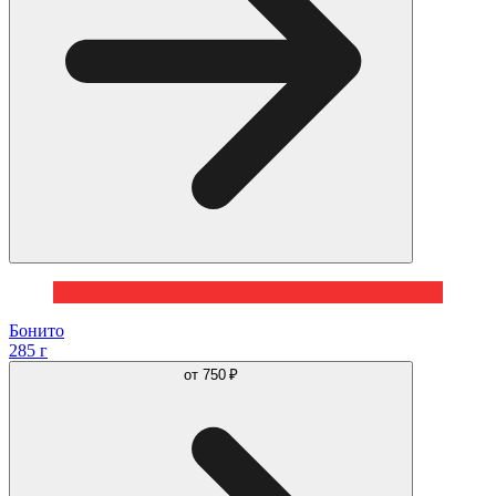
Бонито
285 г
от
750 ₽