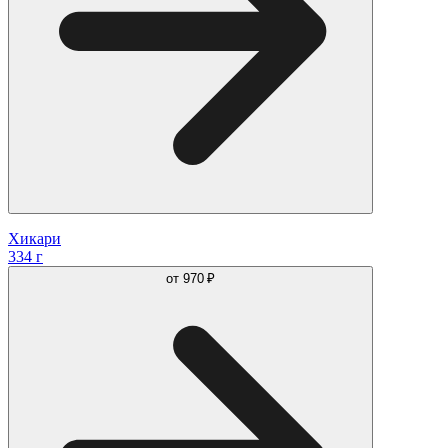
Хикари
334 г
от
970 ₽