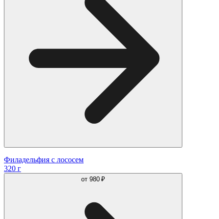
Филадельфия с лососем
320 г
от
980 ₽