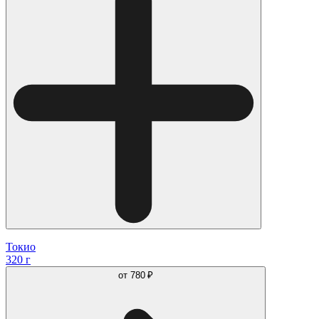
Токио
320 г
от
780 ₽