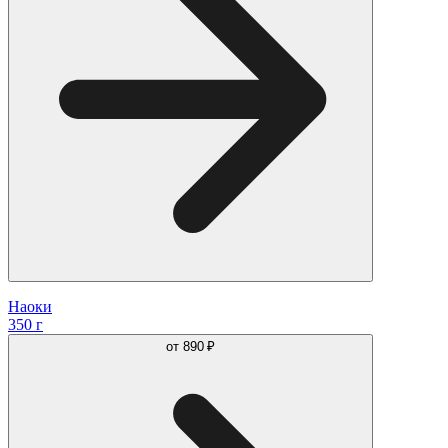
Наоки
350 г
от
890 ₽