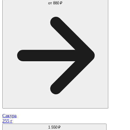
от
880 ₽
Сакура
255 г
1 550 ₽