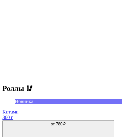
Роллы 🥢
Новинка
Китами
360 г
от
780 ₽