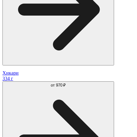
Хикари
334 г
от
970 ₽