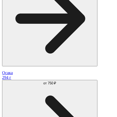
Осака
294 г
от
750 ₽