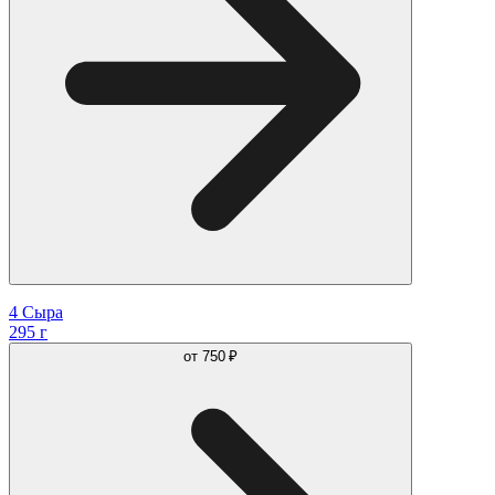
4 Сыра
295 г
от
750 ₽