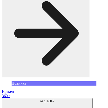
Новинка
Кракен
360 г
от
1 180 ₽