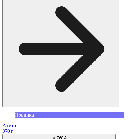
Новинка
Акита
370 г
от
760 ₽