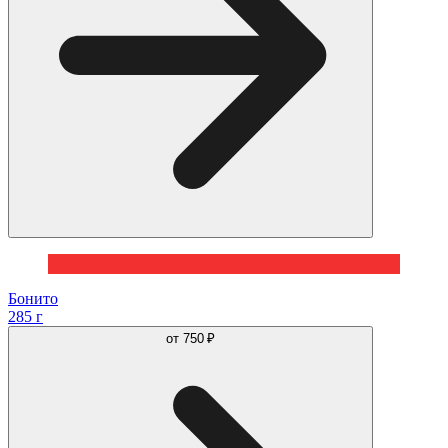
Бонито
285 г
от
750 ₽