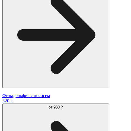
Филадельфия с лососем
320 г
от
980 ₽