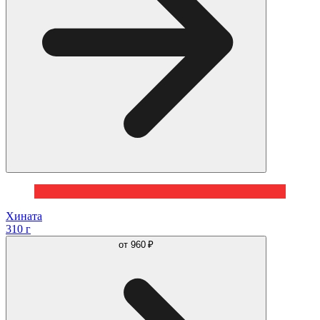
Хината
310 г
от
960 ₽