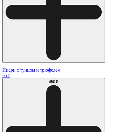
Инари с тунцом и трюфелем
65 г
450 ₽