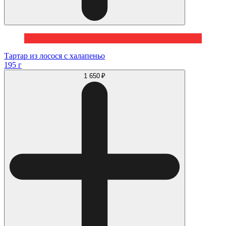
Тартар из лосося с халапеньо
195 г
1 650 ₽