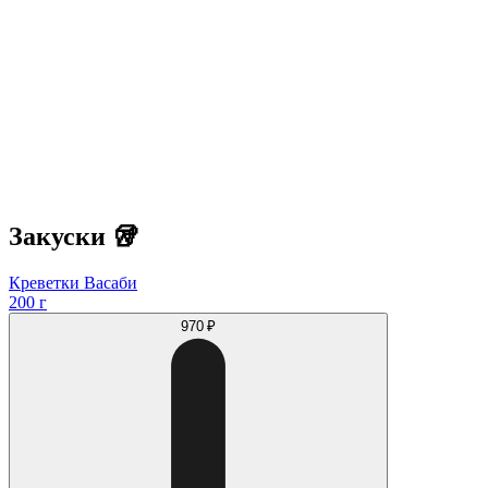
Закуски 🥡
Креветки Васаби
200 г
970 ₽