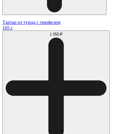
Тартар из тунца с трюфелем
165 г
1 050 ₽