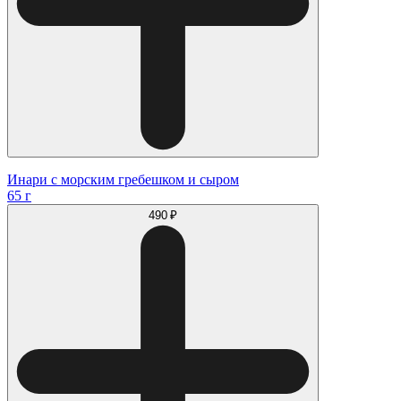
Инари с морским гребешком и сыром
65 г
490 ₽