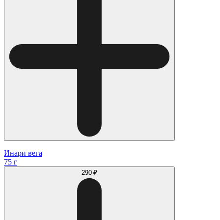
Инари вега
75 г
290 ₽