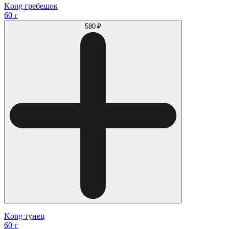
Kong гребешок
60 г
580 ₽
Kong тунец
60 г