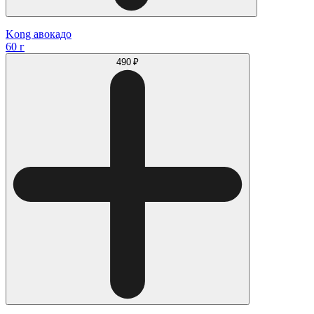
Kong авокадо
60 г
490 ₽