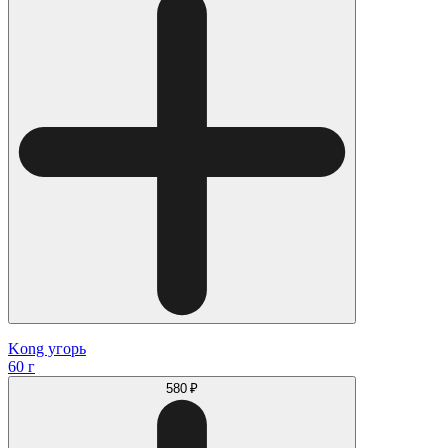
Kong угорь
60 г
580 ₽