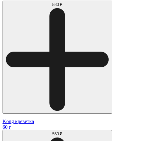
580 ₽
Kong креветка
60 г
550 ₽