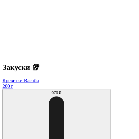
Закуски 🥡
Креветки Васаби
200 г
970 ₽