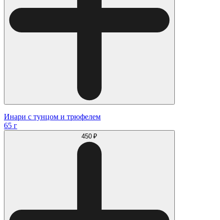
Инари с тунцом и трюфелем
65 г
450 ₽