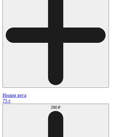
Инари вега
75 г
290 ₽