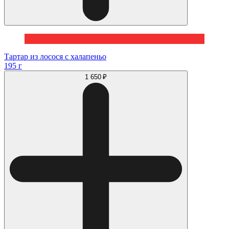
Тартар из лосося с халапеньо
195 г
1 650 ₽