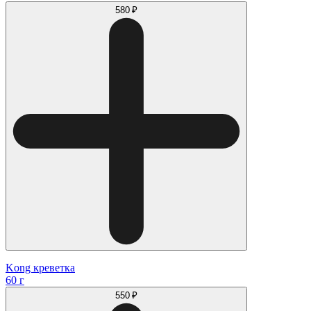
580 ₽
Kong креветка
60 г
550 ₽