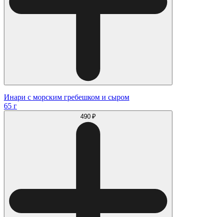
Инари с морским гребешком и сыром
65 г
490 ₽