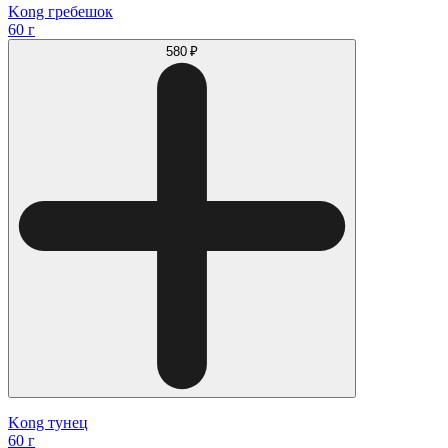
Kong гребешок
60 г
580 ₽
Kong тунец
60 г