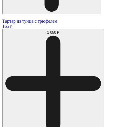
Тартар из тунца с трюфелем
165 г
1 050 ₽