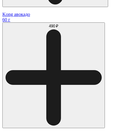
Kong авокадо
60 г
490 ₽