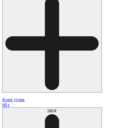
Kong угорь
60 г
580 ₽